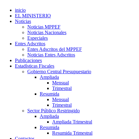
inicio
EL MINISTERIO
Noticias
Noticias MPPEF
Noticias Nacionales
Especiales
Entes Adscritos
Entes Adscritos del MPPEF
Noticias Entes Adscritos
Publicaciones
Estadísticas Fiscales
Gobierno Central Presupuestario
Ampliada
Mensual
Trimestral
Resumida
Mensual
Trimestral
Sector Público Restringido
Ampliada
Ampliada Trimestral
Resumida
Resumida Trimestral
Contactos