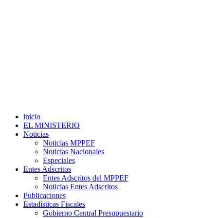
inicio
EL MINISTERIO
Noticias
Noticias MPPEF
Noticias Nacionales
Especiales
Entes Adscritos
Entes Adscritos del MPPEF
Noticias Entes Adscritos
Publicaciones
Estadísticas Fiscales
Gobierno Central Presupuestario