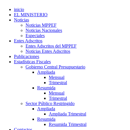
inicio
EL MINISTERIO
Noticias
Noticias MPPEF
Noticias Nacionales
Especiales
Entes Adscritos
Entes Adscritos del MPPEF
Noticias Entes Adscritos
Publicaciones
Estadísticas Fiscales
Gobierno Central Presupuestario
Ampliada
Mensual
Trimestral
Resumida
Mensual
Trimestral
Sector Público Restringido
Ampliada
Ampliada Trimestral
Resumida
Resumida Trimestral
Contactos