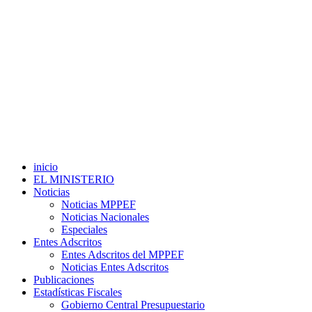
inicio
EL MINISTERIO
Noticias
Noticias MPPEF
Noticias Nacionales
Especiales
Entes Adscritos
Entes Adscritos del MPPEF
Noticias Entes Adscritos
Publicaciones
Estadísticas Fiscales
Gobierno Central Presupuestario