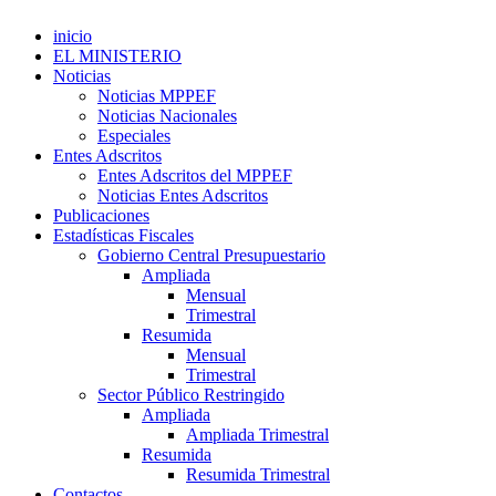
inicio
EL MINISTERIO
Noticias
Noticias MPPEF
Noticias Nacionales
Especiales
Entes Adscritos
Entes Adscritos del MPPEF
Noticias Entes Adscritos
Publicaciones
Estadísticas Fiscales
Gobierno Central Presupuestario
Ampliada
Mensual
Trimestral
Resumida
Mensual
Trimestral
Sector Público Restringido
Ampliada
Ampliada Trimestral
Resumida
Resumida Trimestral
Contactos