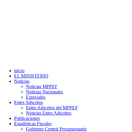
inicio
EL MINISTERIO
Noticias
Noticias MPPEF
Noticias Nacionales
Especiales
Entes Adscritos
Entes Adscritos del MPPEF
Noticias Entes Adscritos
Publicaciones
Estadísticas Fiscales
Gobierno Central Presupuestario