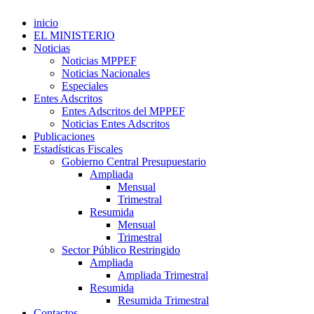
inicio
EL MINISTERIO
Noticias
Noticias MPPEF
Noticias Nacionales
Especiales
Entes Adscritos
Entes Adscritos del MPPEF
Noticias Entes Adscritos
Publicaciones
Estadísticas Fiscales
Gobierno Central Presupuestario
Ampliada
Mensual
Trimestral
Resumida
Mensual
Trimestral
Sector Público Restringido
Ampliada
Ampliada Trimestral
Resumida
Resumida Trimestral
Contactos