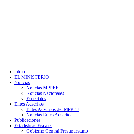
inicio
EL MINISTERIO
Noticias
Noticias MPPEF
Noticias Nacionales
Especiales
Entes Adscritos
Entes Adscritos del MPPEF
Noticias Entes Adscritos
Publicaciones
Estadísticas Fiscales
Gobierno Central Presupuestario