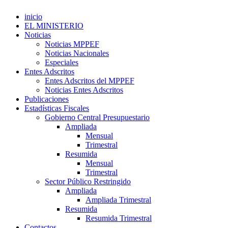
inicio
EL MINISTERIO
Noticias
Noticias MPPEF
Noticias Nacionales
Especiales
Entes Adscritos
Entes Adscritos del MPPEF
Noticias Entes Adscritos
Publicaciones
Estadísticas Fiscales
Gobierno Central Presupuestario
Ampliada
Mensual
Trimestral
Resumida
Mensual
Trimestral
Sector Público Restringido
Ampliada
Ampliada Trimestral
Resumida
Resumida Trimestral
Contactos