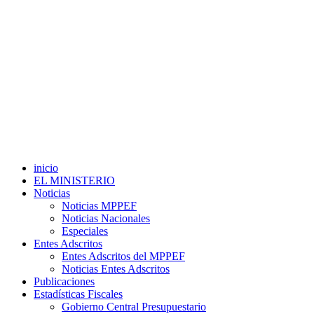
inicio
EL MINISTERIO
Noticias
Noticias MPPEF
Noticias Nacionales
Especiales
Entes Adscritos
Entes Adscritos del MPPEF
Noticias Entes Adscritos
Publicaciones
Estadísticas Fiscales
Gobierno Central Presupuestario