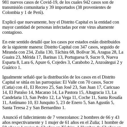
981 nuevos casos de Covid-19, de los cuales 942 casos son de
transmisión comunitaria y 39 importados (38 provenientes de
Colombia y 1 de Perú).
Explicó que nuevamente, hoy el Distrito Capital es la entidad con
mayor cantidad de personas infectadas por este virus altamente
contagioso.
En este sentido detalló que los casos por estados están distribuidos
de la siguiente manera: Distrito Capital con 347 casos, seguido de
Miranda con 234, Zulia 130, Táchira 68, Bolívar 36, Aragua 28, La
Guaira 23, Mérida 17, Barinas 13, Portuguesa 9, Sucre 9, Nueva
Esparta 8, Lara 6, Apure 6, Cojedes 3, Carabobo 2, Anzoátegui 2 y
Guárico 1.
Igualmente señaló que la distribución de los casos en el Distrito
Capital se sitúa en las parroquias: El Valle con 70 casos, Sucre
(Catia) con 41, El Recreo 25, San José 23, San Juan 17, Caricuao
14, El Paraíso 14, Macarao 14, La Pastora 15, Altagracia 13, La
Candelaria 13, San Pedro 12, La Vega 11, Coche 11, Santa Rosalía
11, Antímano 10, El Junquito 5, 23 de Enero 5, San Agustín 5,
Santa Teresa 2 y San Bernardino 1.
Anunció el fallecimiento de 7 venezolanos: 2 hombres de 66 y 43
años respectivamente y 1 mujer de 61 años en el Zulia; 1 hombre de