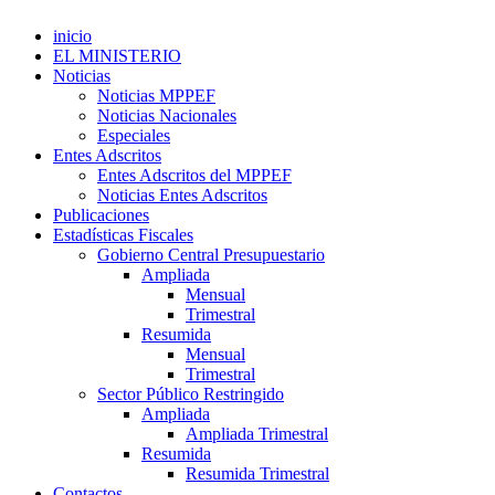
inicio
EL MINISTERIO
Noticias
Noticias MPPEF
Noticias Nacionales
Especiales
Entes Adscritos
Entes Adscritos del MPPEF
Noticias Entes Adscritos
Publicaciones
Estadísticas Fiscales
Gobierno Central Presupuestario
Ampliada
Mensual
Trimestral
Resumida
Mensual
Trimestral
Sector Público Restringido
Ampliada
Ampliada Trimestral
Resumida
Resumida Trimestral
Contactos