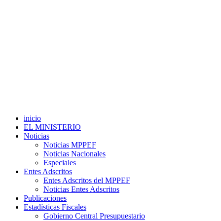
inicio
EL MINISTERIO
Noticias
Noticias MPPEF
Noticias Nacionales
Especiales
Entes Adscritos
Entes Adscritos del MPPEF
Noticias Entes Adscritos
Publicaciones
Estadísticas Fiscales
Gobierno Central Presupuestario