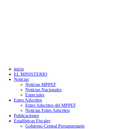
inicio
EL MINISTERIO
Noticias
Noticias MPPEF
Noticias Nacionales
Especiales
Entes Adscritos
Entes Adscritos del MPPEF
Noticias Entes Adscritos
Publicaciones
Estadísticas Fiscales
Gobierno Central Presupuestario