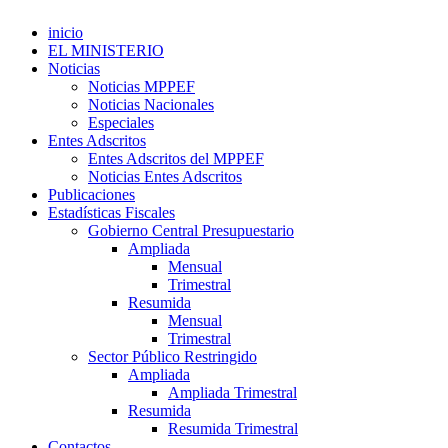
inicio
EL MINISTERIO
Noticias
Noticias MPPEF
Noticias Nacionales
Especiales
Entes Adscritos
Entes Adscritos del MPPEF
Noticias Entes Adscritos
Publicaciones
Estadísticas Fiscales
Gobierno Central Presupuestario
Ampliada
Mensual
Trimestral
Resumida
Mensual
Trimestral
Sector Público Restringido
Ampliada
Ampliada Trimestral
Resumida
Resumida Trimestral
Contactos