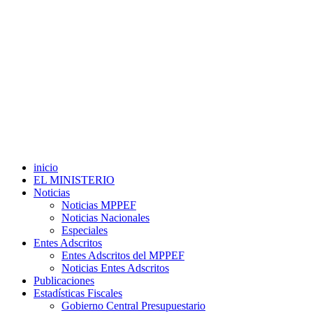
inicio
EL MINISTERIO
Noticias
Noticias MPPEF
Noticias Nacionales
Especiales
Entes Adscritos
Entes Adscritos del MPPEF
Noticias Entes Adscritos
Publicaciones
Estadísticas Fiscales
Gobierno Central Presupuestario