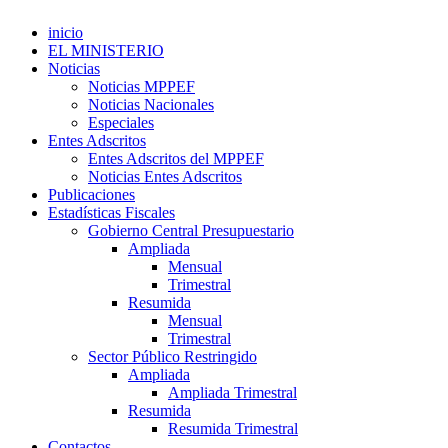
inicio
EL MINISTERIO
Noticias
Noticias MPPEF
Noticias Nacionales
Especiales
Entes Adscritos
Entes Adscritos del MPPEF
Noticias Entes Adscritos
Publicaciones
Estadísticas Fiscales
Gobierno Central Presupuestario
Ampliada
Mensual
Trimestral
Resumida
Mensual
Trimestral
Sector Público Restringido
Ampliada
Ampliada Trimestral
Resumida
Resumida Trimestral
Contactos