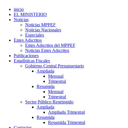
inicio
EL MINISTERIO
Noticias
Noticias MPPEF
Noticias Nacionales
Especiales
Entes Adscritos
Entes Adscritos del MPPEF
Noticias Entes Adscritos
Publicaciones
Estadísticas Fiscales
Gobierno Central Presupuestario
Ampliada
Mensual
Trimestral
Resumida
Mensual
Trimestral
Sector Público Restringido
Ampliada
Ampliada Trimestral
Resumida
Resumida Trimestral
Contactos