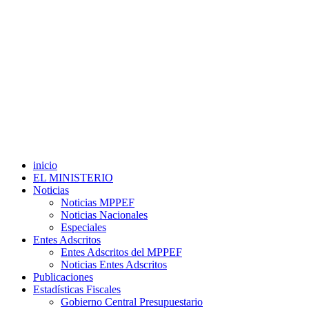
inicio
EL MINISTERIO
Noticias
Noticias MPPEF
Noticias Nacionales
Especiales
Entes Adscritos
Entes Adscritos del MPPEF
Noticias Entes Adscritos
Publicaciones
Estadísticas Fiscales
Gobierno Central Presupuestario