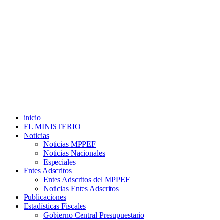
inicio
EL MINISTERIO
Noticias
Noticias MPPEF
Noticias Nacionales
Especiales
Entes Adscritos
Entes Adscritos del MPPEF
Noticias Entes Adscritos
Publicaciones
Estadísticas Fiscales
Gobierno Central Presupuestario