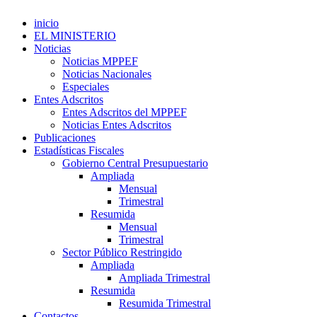
inicio
EL MINISTERIO
Noticias
Noticias MPPEF
Noticias Nacionales
Especiales
Entes Adscritos
Entes Adscritos del MPPEF
Noticias Entes Adscritos
Publicaciones
Estadísticas Fiscales
Gobierno Central Presupuestario
Ampliada
Mensual
Trimestral
Resumida
Mensual
Trimestral
Sector Público Restringido
Ampliada
Ampliada Trimestral
Resumida
Resumida Trimestral
Contactos