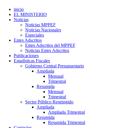
inicio
EL MINISTERIO
Noticias
Noticias MPPEF
Noticias Nacionales
Especiales
Entes Adscritos
Entes Adscritos del MPPEF
Noticias Entes Adscritos
Publicaciones
Estadísticas Fiscales
Gobierno Central Presupuestario
Ampliada
Mensual
Trimestral
Resumida
Mensual
Trimestral
Sector Público Restringido
Ampliada
Ampliada Trimestral
Resumida
Resumida Trimestral
Contactos