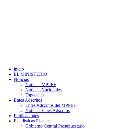
inicio
EL MINISTERIO
Noticias
Noticias MPPEF
Noticias Nacionales
Especiales
Entes Adscritos
Entes Adscritos del MPPEF
Noticias Entes Adscritos
Publicaciones
Estadísticas Fiscales
Gobierno Central Presupuestario