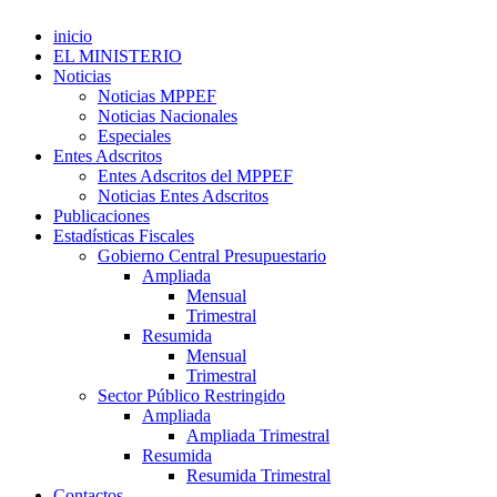
inicio
EL MINISTERIO
Noticias
Noticias MPPEF
Noticias Nacionales
Especiales
Entes Adscritos
Entes Adscritos del MPPEF
Noticias Entes Adscritos
Publicaciones
Estadísticas Fiscales
Gobierno Central Presupuestario
Ampliada
Mensual
Trimestral
Resumida
Mensual
Trimestral
Sector Público Restringido
Ampliada
Ampliada Trimestral
Resumida
Resumida Trimestral
Contactos