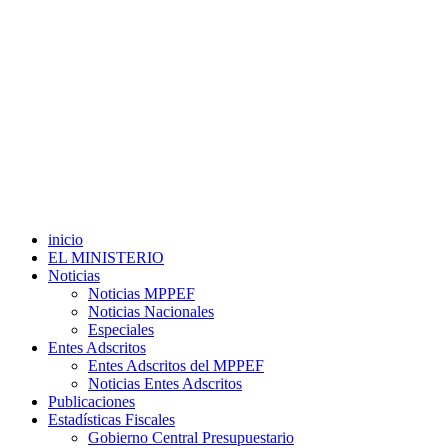
inicio
EL MINISTERIO
Noticias
Noticias MPPEF
Noticias Nacionales
Especiales
Entes Adscritos
Entes Adscritos del MPPEF
Noticias Entes Adscritos
Publicaciones
Estadísticas Fiscales
Gobierno Central Presupuestario