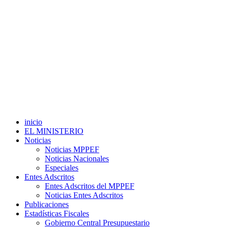
inicio
EL MINISTERIO
Noticias
Noticias MPPEF
Noticias Nacionales
Especiales
Entes Adscritos
Entes Adscritos del MPPEF
Noticias Entes Adscritos
Publicaciones
Estadísticas Fiscales
Gobierno Central Presupuestario