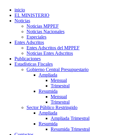
inicio
EL MINISTERIO
Noticias
Noticias MPPEF
Noticias Nacionales
Especiales
Entes Adscritos
Entes Adscritos del MPPEF
Noticias Entes Adscritos
Publicaciones
Estadísticas Fiscales
Gobierno Central Presupuestario
Ampliada
Mensual
Trimestral
Resumida
Mensual
Trimestral
Sector Público Restringido
Ampliada
Ampliada Trimestral
Resumida
Resumida Trimestral
Contactos