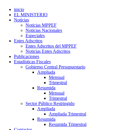
inicio
EL MINISTERIO
Noticias
Noticias MPPEF
Noticias Nacionales
Especiales
Entes Adscritos
Entes Adscritos del MPPEF
Noticias Entes Adscritos
Publicaciones
Estadísticas Fiscales
Gobierno Central Presupuestario
Ampliada
Mensual
Trimestral
Resumida
Mensual
Trimestral
Sector Público Restringido
Ampliada
Ampliada Trimestral
Resumida
Resumida Trimestral
Contactos