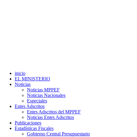
inicio
EL MINISTERIO
Noticias
Noticias MPPEF
Noticias Nacionales
Especiales
Entes Adscritos
Entes Adscritos del MPPEF
Noticias Entes Adscritos
Publicaciones
Estadísticas Fiscales
Gobierno Central Presupuestario