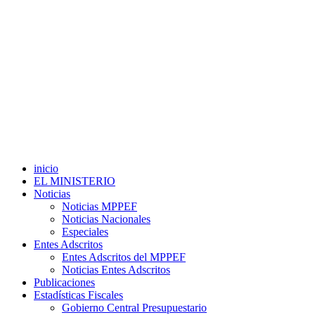
inicio
EL MINISTERIO
Noticias
Noticias MPPEF
Noticias Nacionales
Especiales
Entes Adscritos
Entes Adscritos del MPPEF
Noticias Entes Adscritos
Publicaciones
Estadísticas Fiscales
Gobierno Central Presupuestario