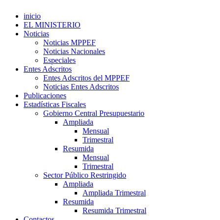
inicio
EL MINISTERIO
Noticias
Noticias MPPEF
Noticias Nacionales
Especiales
Entes Adscritos
Entes Adscritos del MPPEF
Noticias Entes Adscritos
Publicaciones
Estadísticas Fiscales
Gobierno Central Presupuestario
Ampliada
Mensual
Trimestral
Resumida
Mensual
Trimestral
Sector Público Restringido
Ampliada
Ampliada Trimestral
Resumida
Resumida Trimestral
Contactos