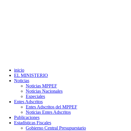
inicio
EL MINISTERIO
Noticias
Noticias MPPEF
Noticias Nacionales
Especiales
Entes Adscritos
Entes Adscritos del MPPEF
Noticias Entes Adscritos
Publicaciones
Estadísticas Fiscales
Gobierno Central Presupuestario