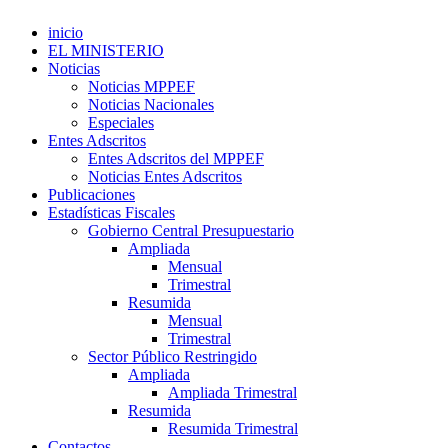
inicio
EL MINISTERIO
Noticias
Noticias MPPEF
Noticias Nacionales
Especiales
Entes Adscritos
Entes Adscritos del MPPEF
Noticias Entes Adscritos
Publicaciones
Estadísticas Fiscales
Gobierno Central Presupuestario
Ampliada
Mensual
Trimestral
Resumida
Mensual
Trimestral
Sector Público Restringido
Ampliada
Ampliada Trimestral
Resumida
Resumida Trimestral
Contactos