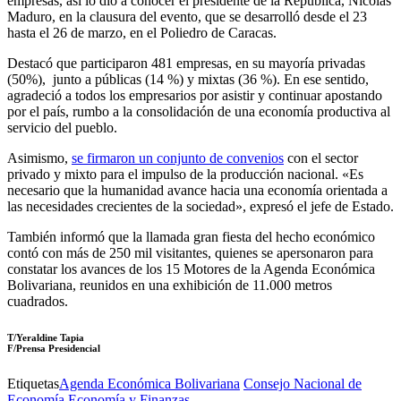
empresas, así lo dio a conocer el presidente de la República, Nicolás
Maduro, en la clausura del evento, que se desarrolló desde el 23
hasta el 26 de marzo, en el Poliedro de Caracas.
Destacó que participaron 481 empresas, en su mayoría privadas
(50%), junto a públicas (14 %) y mixtas (36 %). En ese sentido,
agradeció a todos los empresarios por asistir y continuar apostando
por el país, rumbo a la consolidación de una economía productiva al
servicio del pueblo.
Asimismo,
se firmaron un conjunto de convenios
con el sector
privado y mixto para el impulso de la producción nacional. «Es
necesario que la humanidad avance hacia una economía orientada a
las necesidades crecientes de la sociedad», expresó el jefe de Estado.
También informó que la llamada gran fiesta del hecho económico
contó con más de 250 mil visitantes, quienes se apersonaron para
constatar los avances de los 15 Motores de la Agenda Económica
Bolivariana, reunidos en una exhibición de 11.000 metros
cuadrados.
T/Yeraldine Tapia
F/Prensa Presidencial
Etiquetas
Agenda Económica Bolivariana
Consejo Nacional de
Economía
Economía y Finanzas