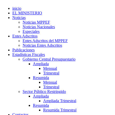
inicio
EL MINISTERIO
Noticias
Noticias MPPEF
Noticias Nacionales
Especiales
Entes Adscritos
Entes Adscritos del MPPEF
Noticias Entes Adscritos
Publicaciones
Estadísticas Fiscales
Gobierno Central Presupuestario
Ampliada
Mensual
Trimestral
Resumida
Mensual
Trimestral
Sector Público Restringido
Ampliada
Ampliada Trimestral
Resumida
Resumida Trimestral
Contactos