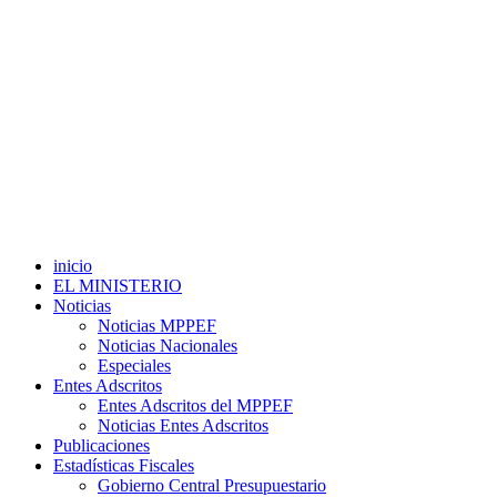
inicio
EL MINISTERIO
Noticias
Noticias MPPEF
Noticias Nacionales
Especiales
Entes Adscritos
Entes Adscritos del MPPEF
Noticias Entes Adscritos
Publicaciones
Estadísticas Fiscales
Gobierno Central Presupuestario