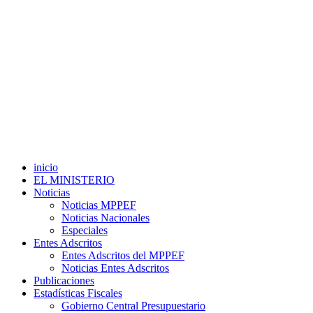
inicio
EL MINISTERIO
Noticias
Noticias MPPEF
Noticias Nacionales
Especiales
Entes Adscritos
Entes Adscritos del MPPEF
Noticias Entes Adscritos
Publicaciones
Estadísticas Fiscales
Gobierno Central Presupuestario