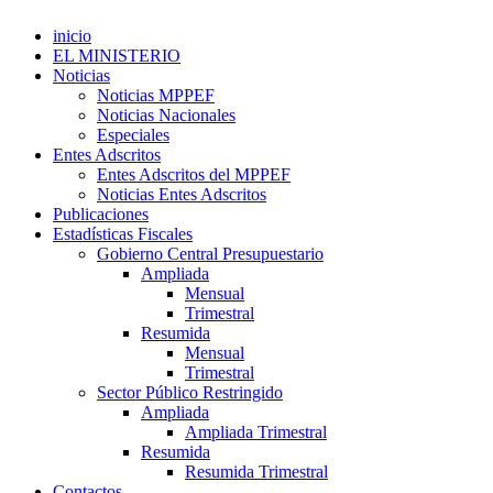
inicio
EL MINISTERIO
Noticias
Noticias MPPEF
Noticias Nacionales
Especiales
Entes Adscritos
Entes Adscritos del MPPEF
Noticias Entes Adscritos
Publicaciones
Estadísticas Fiscales
Gobierno Central Presupuestario
Ampliada
Mensual
Trimestral
Resumida
Mensual
Trimestral
Sector Público Restringido
Ampliada
Ampliada Trimestral
Resumida
Resumida Trimestral
Contactos