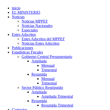
inicio
EL MINISTERIO
Noticias
Noticias MPPEF
Noticias Nacionales
Especiales
Entes Adscritos
Entes Adscritos del MPPEF
Noticias Entes Adscritos
Publicaciones
Estadísticas Fiscales
Gobierno Central Presupuestario
Ampliada
Mensual
Trimestral
Resumida
Mensual
Trimestral
Sector Público Restringido
Ampliada
Ampliada Trimestral
Resumida
Resumida Trimestral
Contactos