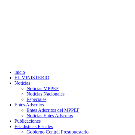
inicio
EL MINISTERIO
Noticias
Noticias MPPEF
Noticias Nacionales
Especiales
Entes Adscritos
Entes Adscritos del MPPEF
Noticias Entes Adscritos
Publicaciones
Estadísticas Fiscales
Gobierno Central Presupuestario