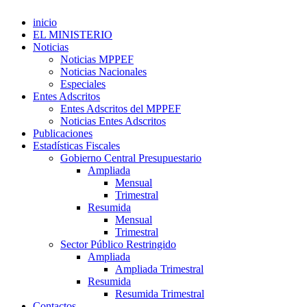
inicio
EL MINISTERIO
Noticias
Noticias MPPEF
Noticias Nacionales
Especiales
Entes Adscritos
Entes Adscritos del MPPEF
Noticias Entes Adscritos
Publicaciones
Estadísticas Fiscales
Gobierno Central Presupuestario
Ampliada
Mensual
Trimestral
Resumida
Mensual
Trimestral
Sector Público Restringido
Ampliada
Ampliada Trimestral
Resumida
Resumida Trimestral
Contactos