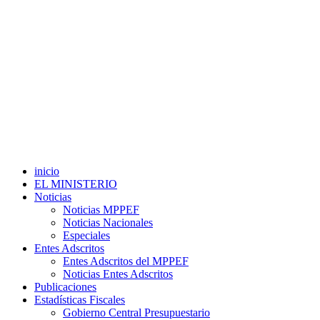
inicio
EL MINISTERIO
Noticias
Noticias MPPEF
Noticias Nacionales
Especiales
Entes Adscritos
Entes Adscritos del MPPEF
Noticias Entes Adscritos
Publicaciones
Estadísticas Fiscales
Gobierno Central Presupuestario