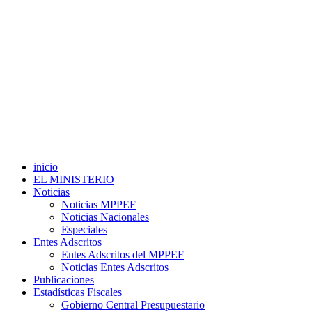
inicio
EL MINISTERIO
Noticias
Noticias MPPEF
Noticias Nacionales
Especiales
Entes Adscritos
Entes Adscritos del MPPEF
Noticias Entes Adscritos
Publicaciones
Estadísticas Fiscales
Gobierno Central Presupuestario