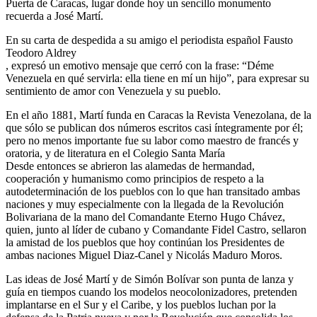
Puerta de Caracas, lugar donde hoy un sencillo monumento
recuerda a José Martí.
En su carta de despedida a su amigo el periodista español Fausto
Teodoro Aldrey
, expresó un emotivo mensaje que cerró con la frase: “Déme
Venezuela en qué servirla: ella tiene en mí un hijo”, para expresar su
sentimiento de amor con Venezuela y su pueblo.
En el año 1881, Martí funda en Caracas la Revista Venezolana, de la
que sólo se publican dos números escritos casi íntegramente por él;
pero no menos importante fue su labor como maestro de francés y
oratoria, y de literatura en el Colegio Santa María
Desde entonces se abrieron las alamedas de hermandad,
cooperación y humanismo como principios de respeto a la
autodeterminación de los pueblos con lo que han transitado ambas
naciones y muy especialmente con la llegada de la Revolución
Bolivariana de la mano del Comandante Eterno Hugo Chávez,
quien, junto al líder de cubano y Comandante Fidel Castro, sellaron
la amistad de los pueblos que hoy continúan los Presidentes de
ambas naciones Miguel Diaz-Canel y Nicolás Maduro Moros.
Las ideas de José Martí y de Simón Bolívar son punta de lanza y
guía en tiempos cuando los modelos neocolonizadores, pretenden
implantarse en el Sur y el Caribe, y los pueblos luchan por la