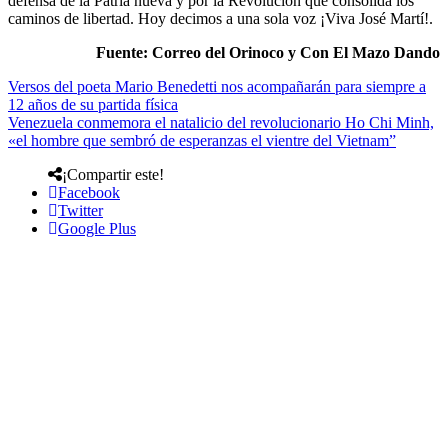
defensa de la Patria nueva y por la Revolución que consolida los
caminos de libertad. Hoy decimos a una sola voz ¡Viva José Martí!.
Fuente: Correo del Orinoco y Con El Mazo Dando
Versos del poeta Mario Benedetti nos acompañarán para siempre a
12 años de su partida física
Venezuela conmemora el natalicio del revolucionario Ho Chi Minh,
«el hombre que sembró de esperanzas el vientre del Vietnam”
¡Compartir este!
Facebook
Twitter
Google Plus