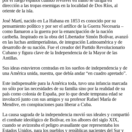
por el fuego español cuando revólver en mano se dirigía en
dirección a las tropas enemigas en la localidad de Dos Ríos, al
oriente de la isla.
José Martí, nacido en La Habana en 1853 es conocido por su
pensamiento político y por ser el artífice de la Guerra Necesaria –
como llamaron a la guerra por la emancipación de la nación
caribeña. Inspirado en la obra del Libertador Simón Bolívar, avanzó
en las luchas antiimperialistas, de integración Latinoamérica y de
desarrollo de su nación. Fue el creador del Partido Revolucionario
Cubano y figura clave de la Independencia de la Mayor de las
Antillas.
Sus ideas estuvieron centradas en los sueños de independencia y de
una América unida, nuestra, que debía andar “en cuadro apretado”.
Este indispensable para la América toda, tuvo una infancia marcada
no sólo por las necesidades de su familia sino por la realidad de su
país como colonia de España, por lo que desde temprana edad se
involucró junto con sus amigos y su profesor Rafael María de
Mendive, en conspiraciones para liberar a Cuba.
La causa sagrada de la independencia movió sus ideales y compartió
el combate ideológico de Bolívar, en los albores del siglo XIX,
cuando se avizoraba el peligro avasallante que representaba los
Estados Unidos, para los pueblos y repúblicas nacientes del Sur y