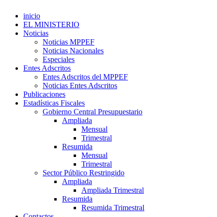
inicio
EL MINISTERIO
Noticias
Noticias MPPEF
Noticias Nacionales
Especiales
Entes Adscritos
Entes Adscritos del MPPEF
Noticias Entes Adscritos
Publicaciones
Estadísticas Fiscales
Gobierno Central Presupuestario
Ampliada
Mensual
Trimestral
Resumida
Mensual
Trimestral
Sector Público Restringido
Ampliada
Ampliada Trimestral
Resumida
Resumida Trimestral
Contactos