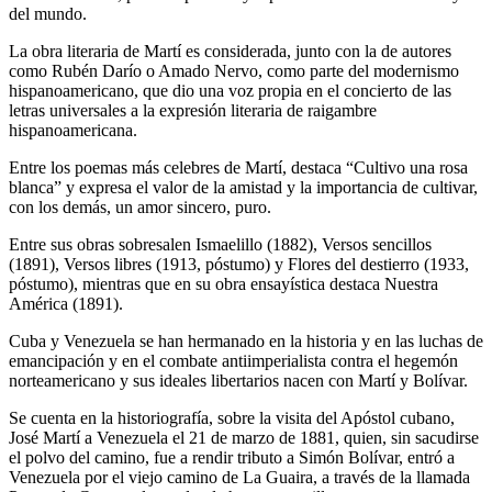
del mundo.
La obra literaria de Martí es considerada, junto con la de autores
como Rubén Darío o Amado Nervo, como parte del modernismo
hispanoamericano, que dio una voz propia en el concierto de las
letras universales a la expresión literaria de raigambre
hispanoamericana.
Entre los poemas más celebres de Martí, destaca “Cultivo una rosa
blanca” y expresa el valor de la amistad y la importancia de cultivar,
con los demás, un amor sincero, puro.
Entre sus obras sobresalen Ismaelillo (1882), Versos sencillos
(1891), Versos libres (1913, póstumo) y Flores del destierro (1933,
póstumo), mientras que en su obra ensayística destaca Nuestra
América (1891).
Cuba y Venezuela se han hermanado en la historia y en las luchas de
emancipación y en el combate antiimperialista contra el hegemón
norteamericano y sus ideales libertarios nacen con Martí y Bolívar.
Se cuenta en la historiografía, sobre la visita del Apóstol cubano,
José Martí a Venezuela el 21 de marzo de 1881, quien, sin sacudirse
el polvo del camino, fue a rendir tributo a Simón Bolívar, entró a
Venezuela por el viejo camino de La Guaira, a través de la llamada