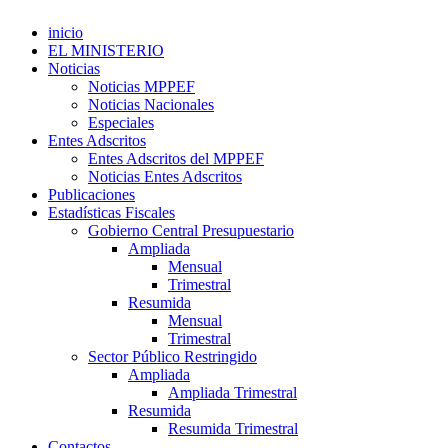
inicio
EL MINISTERIO
Noticias
Noticias MPPEF
Noticias Nacionales
Especiales
Entes Adscritos
Entes Adscritos del MPPEF
Noticias Entes Adscritos
Publicaciones
Estadísticas Fiscales
Gobierno Central Presupuestario
Ampliada
Mensual
Trimestral
Resumida
Mensual
Trimestral
Sector Público Restringido
Ampliada
Ampliada Trimestral
Resumida
Resumida Trimestral
Contactos