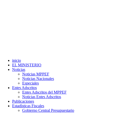
inicio
EL MINISTERIO
Noticias
Noticias MPPEF
Noticias Nacionales
Especiales
Entes Adscritos
Entes Adscritos del MPPEF
Noticias Entes Adscritos
Publicaciones
Estadísticas Fiscales
Gobierno Central Presupuestario