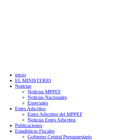
inicio
EL MINISTERIO
Noticias
Noticias MPPEF
Noticias Nacionales
Especiales
Entes Adscritos
Entes Adscritos del MPPEF
Noticias Entes Adscritos
Publicaciones
Estadísticas Fiscales
Gobierno Central Presupuestario