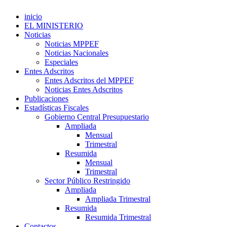
inicio
EL MINISTERIO
Noticias
Noticias MPPEF
Noticias Nacionales
Especiales
Entes Adscritos
Entes Adscritos del MPPEF
Noticias Entes Adscritos
Publicaciones
Estadísticas Fiscales
Gobierno Central Presupuestario
Ampliada
Mensual
Trimestral
Resumida
Mensual
Trimestral
Sector Público Restringido
Ampliada
Ampliada Trimestral
Resumida
Resumida Trimestral
Contactos